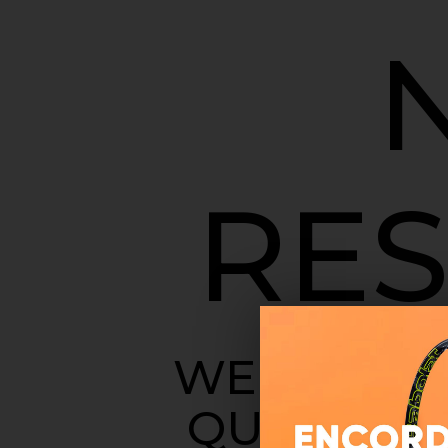
RES
WE'RE SOR
QUERY DI