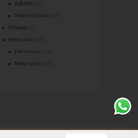
Adulto
12
Infantil/Junior
7
Viseiras
7
Vestuário
79
Feminino
59
Masculino
18