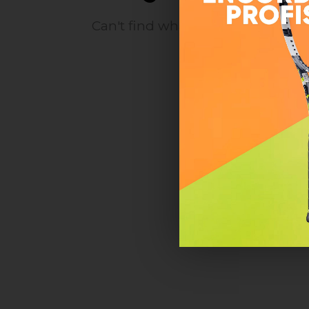
Can't find what you need? Take 
from
o