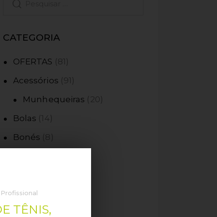
CATEGORIA
OFERTAS
81
Acessórios
91
Munhequeiras
20
Bolas
14
Bonés
8
Calçados
26
Chinelos
3
Tênis
21
rofissional
E TÊNIS,
Feminino
7