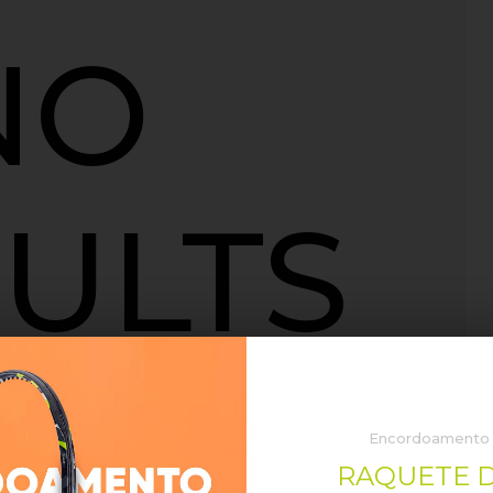
NO
ULTS
RY, BUT YOUR
Encordoamento P
D NOT MATCH
RAQUETE D