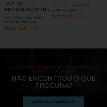
14 CLAY
R$
499,90
R$
359,95
MAKOBLUE/WHITE
em
10x sem juros
ou
R$
323,96
no pix
R$
799,90
R$
649,90
em
10x sem juros
ou
R$
584,91
no pix
OS MELHORES PRODUTOS E ACESSÓRIOS PARA A
SUA PRÁTICA ESPORTIVA
NÃO ENCONTROU O QUE
PROCURA?
CHAMA NO WHATSAPP