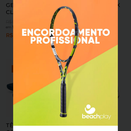
GEL RESOLUTION X
GEL RESOLUTION X
CLAY BLACK
QUADRA RAPIDA
MARINHO/VERDE/
R$
999,90
R$
809,90
OFF
em
10x sem juros
ou
R$
728,91
no pix
R$
999,90
R$
809,90
em
10x sem juros
ou
R$
728,91
no pix
OFERTA!
OFERTA!
TÊNIS MAS ASICS
TÊNIS ASICS MAS