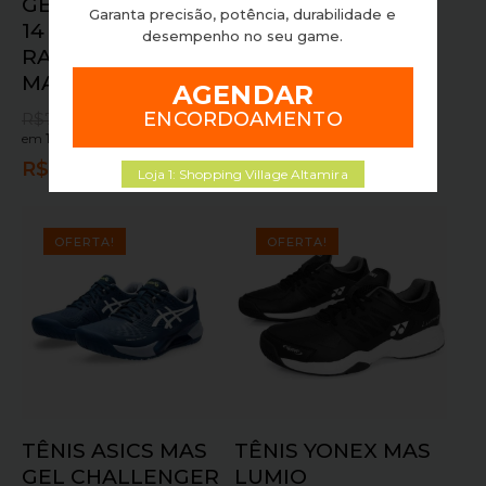
GEL CHALLENGER
GEL DEDICATE 8
Garanta precisão, potência, durabilidade e
14 QUADRA
CLAY BLUE
desempenho no seu game.
RAPIDA
EXPANSE/WHITE
MAKOBLUE/WHITE
AGENDAR
R$
599,90
R$
469,90
em
10x sem juros
ou
ENCORDOAMENTO
R$
799,90
R$
649,90
em
10x sem juros
ou
R$
422,91
no pix
R$
584,91
no pix
Loja 1: Shopping Village Altamira
OFERTA!
OFERTA!
TÊNIS ASICS MAS
TÊNIS YONEX MAS
GEL CHALLENGER
LUMIO