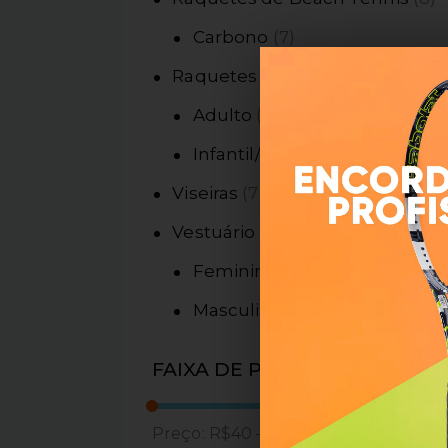
Carbono
7
Raquetes de Tênis
22
Adulto
12
Infantil/Junior
7
Viseiras
7
Vestuário
79
Feminino
59
Masculino
18
FAIXA DE PREÇO
Preço:
R$40
—
R$410