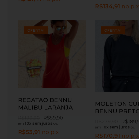
R$
134,91
no pi
OFERTA!
OFERTA!
REGATAO BENNU
MOLETON CU
MALIBU LARANJA
BENNU PRET
R$
199,90
R$
59,90
R$
279,90
R$
189,
em
10x sem juros
ou
em
10x sem juros
ou
R$
53,91
no pix
R$
170,91
no pi