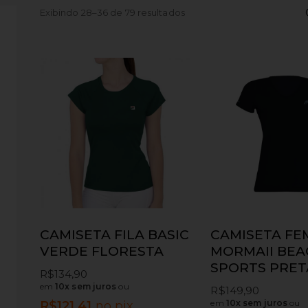
Exibindo 28–36 de 79 resultados
CAMISETA FILA BASIC
CAMISETA FE
VERDE FLORESTA
MORMAII BEA
SPORTS PRET
R$
134,90
em
10x sem juros
ou
R$
149,90
em
10x sem juros
ou
R$
121,41
no pix