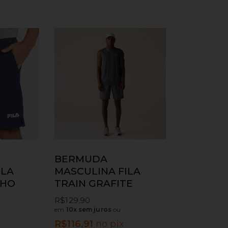
BERMUDA
ILA
MASCULINA FILA
NHO
TRAIN GRAFITE
R$
129,90
em
10x sem juros
ou
R$
116,91
no pix