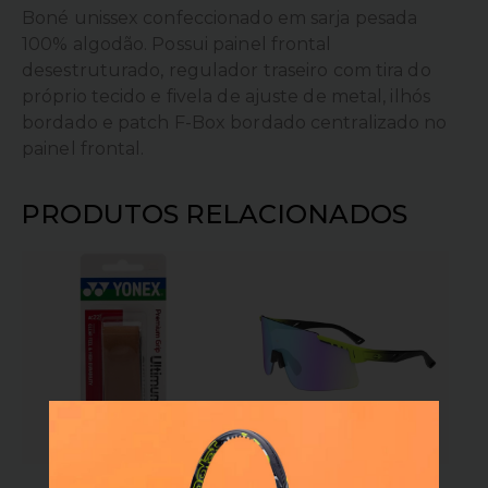
Boné unissex confeccionado em sarja pesada
100% algodão. Possui painel frontal
desestruturado, regulador traseiro com tira do
próprio tecido e fivela de ajuste de metal, ilhós
bordado e patch F-Box bordado centralizado no
painel frontal.
PRODUTOS RELACIONADOS