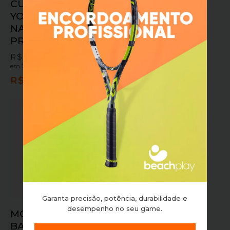
CUSHION GRIP
ÓCULOS MORMAII
YONEX DE COURO
GRAND TOUR 2 –
NATURAL
AMARELO
PREMIUM
FLUOR/PRETO
R$
199,90
R$
549,90
em
10x sem juros
ou
em
10x sem juros
ou
R$
179,91
no pix
R$
494,91
no pix
Garanta precisão, potência, durabilidade e
desempenho no seu game.
MOCHILA
BABOLAT PURE