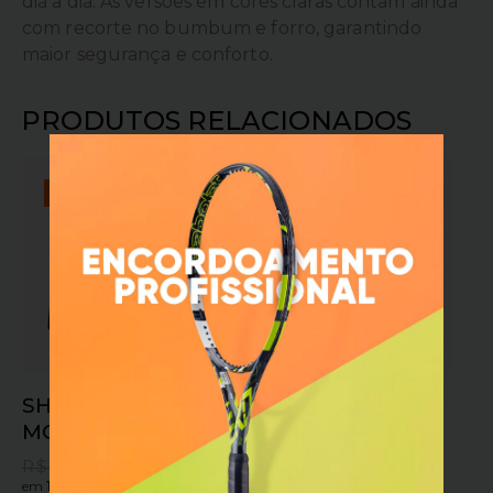
dia a dia. As versões em cores claras contam ainda
com recorte no bumbum e forro, garantindo
maior segurança e conforto.
PRODUTOS RELACIONADOS
OFERTA!
OFERTA!
SHORTS DUPLO
CORTA VENTO
MORMAII CAFÉ
BENNU JERI
BRANCO
R$
199,90
R$
149,90
em
10x sem juros
ou
R$
322,90
R$
209,90