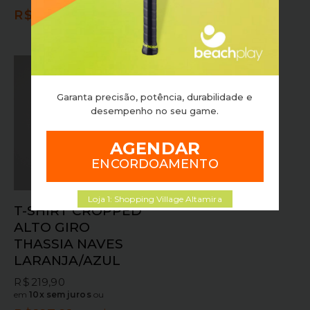
em
10x sem juros
ou
R$
134,91
no pix
R$
188,91
no pix
Garanta precisão, potência, durabilidade e
desempenho no seu game.
AGENDAR
ENCORDOAMENTO
Loja 1: Shopping Village Altamira
T-SHIRT CROPPED
ALTO GIRO
THASSIA NAVES
LARANJA/AZUL
R$
219,90
em
10x sem juros
ou