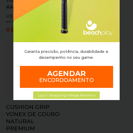
AMARELO E ROSA
BLITZED
R$
35,90
R$
369,90
R$
319,90
em
10x sem juros
ou
em
10x sem juros
ou
R$
32,31
no pix
R$
287,91
no pix
Garanta precisão, potência, durabilidade e
desempenho no seu game.
AGENDAR
ENCORDOAMENTO
Loja 1: Shopping Village Altamira
CUSHION GRIP
YONEX DE COURO
NATURAL
PREMIUM