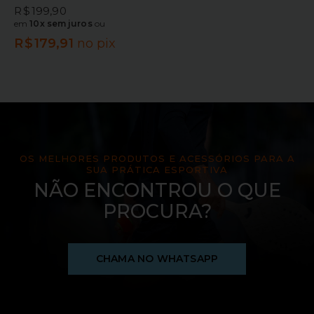
R$
199,90
em
10x sem juros
ou
R$
179,91
no pix
OS MELHORES PRODUTOS E ACESSÓRIOS PARA A
SUA PRÁTICA ESPORTIVA
NÃO ENCONTROU O QUE
PROCURA?
CHAMA NO WHATSAPP