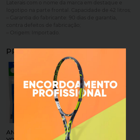
Laterais com o nome da marca em destaque e
logotipo na parte frontal. Capacidade de 42 litros;
– Garantia do fabricante: 90 dias de garantia,
contra defeitos de fabricação;
– Origem: Importado.
PRODUTOS RELACIONADOS
FORA DE ESTOQUE
OFERTA!
ANTIVIBRADOR
ÓCULOS GOODR
YONEX ESTRELA
FROM ZERO TO