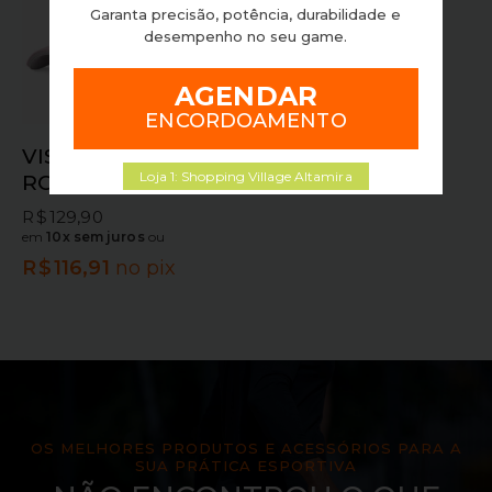
Garanta precisão, potência, durabilidade e
desempenho no seu game.
AGENDAR
ENCORDOAMENTO
VISEIRA YONEX
Loja 1: Shopping Village Altamira
ROSA
R$
129,90
em
10x sem juros
ou
R$
116,91
no pix
OS MELHORES PRODUTOS E ACESSÓRIOS PARA A
SUA PRÁTICA ESPORTIVA