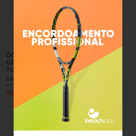
ÓCULOS MORMAII
BOLA DE TENIS
GRAND TOUR 3
BABOLAT GREEN
TURQUESA/ROXO
STAGE 1 – TUBO
COM 3 BOLAS
R$
549,90
em
10x sem juros
ou
R$
83,90
R$
69,90
em
10x sem juros
ou
R$
494,91
no pix
R$
62,91
no pix