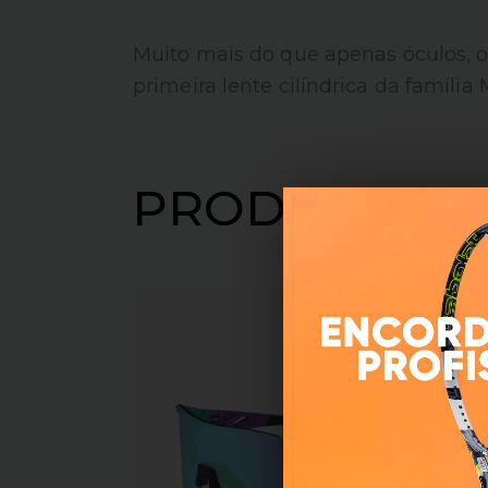
Muito mais do que apenas óculos, o 
primeira lente cilíndrica da família
PRODUTOS R