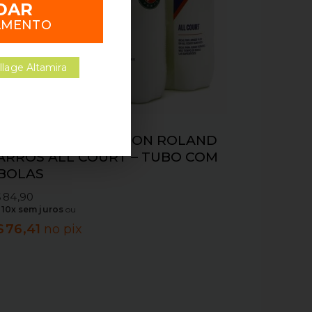
DAR
AMENTO
llage Altamira
OLA DE TENIS WILSON ROLAND
ARROS ALL COURT – TUBO COM
 BOLAS
$
84,90
m
10x sem juros
ou
$
76,41
no pix