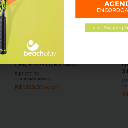
AGEN
ENCORDO
Loja 1: Shopping Vi
 3
MOCHILA BABOLAT PURE AERO
B
GEN 9 PRETA E LIMÃO
G
3
R$
1.299,90
em
10x sem juros
ou
R
e
R$
1.169,91
no pix
R