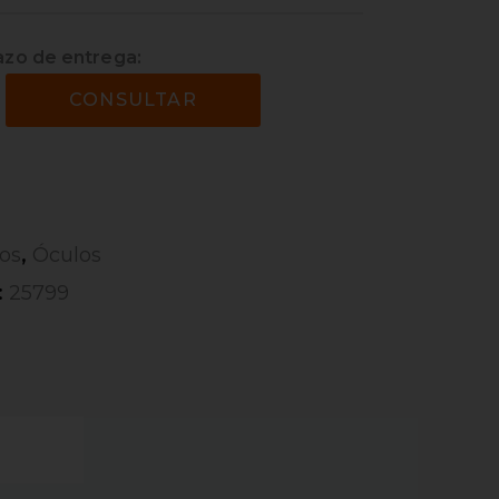
azo de entrega:
CONSULTAR
,
ios
Óculos
:
25799