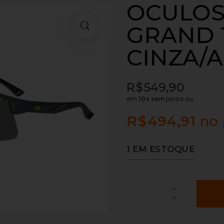
OCULOS
GRAND 
CINZA/
R$
549,90
em
10x sem juros
ou
R$
494,91
no 
1 EM ESTOQUE