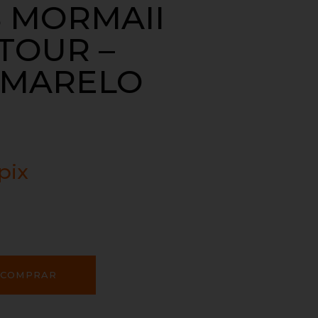
 MORMAII
TOUR –
AMARELO
pix
COMPRAR