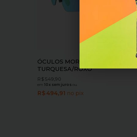
ÓCULOS MORMAII GRAND TOUR
TURQUESA/ROXO
R$
549,90
em
10x sem juros
ou
R$
494,91
no pix