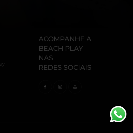
ACOMPANHE A
BEACH PLAY
NAS
ay
REDES SOCIAIS