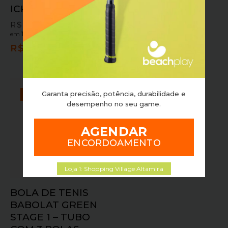
ICKY
AMARELO
FLUOR/PRETO
R$
269,90
em
10x sem juros
ou
R$
549,90
em
10x sem juros
ou
R$
242,91
no pix
R$
494,91
no pix
Garanta precisão, potência, durabilidade e
OFERTA!
desempenho no seu game.
AGENDAR
ENCORDOAMENTO
Loja 1: Shopping Village Altamira
BOLA DE TENIS
BABOLAT GREEN
STAGE 1 – TUBO