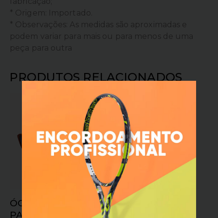
fabricação;
* Origem: Importado.
* Observações: As medidas são aproximadas e
podem variar para mais ou para menos de uma
peça para outra
PRODUTOS RELACIONADOS
ÓCULOS GOODR
ÓCULOS MORMAII
PANCAKE STICKY
GRAND TOUR 2 –