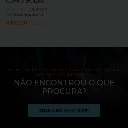
COM 3 BOLAS
R$
83,90
R$
69,90
em
10x sem juros
ou
R$
62,91
no pix
OS MELHORES PRODUTOS E ACESSÓRIOS PARA A
SUA PRÁTICA ESPORTIVA
NÃO ENCONTROU O QUE
PROCURA?
CHAMA NO WHATSAPP