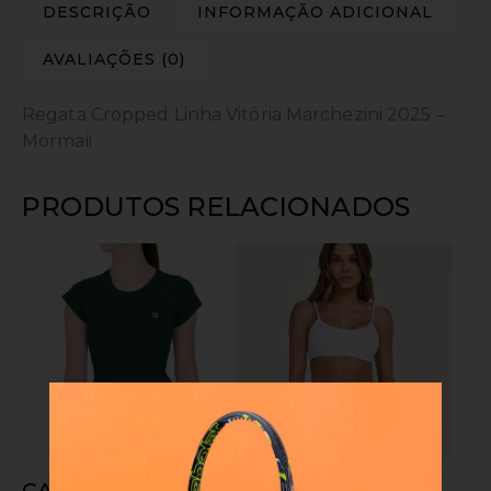
DESCRIÇÃO
INFORMAÇÃO ADICIONAL
AVALIAÇÕES (0)
Regata Cropped Linha Vitória Marchezini 2025 –
Mormaii
PRODUTOS RELACIONADOS
CAMISETA FILA
TOP ALTO GIRO