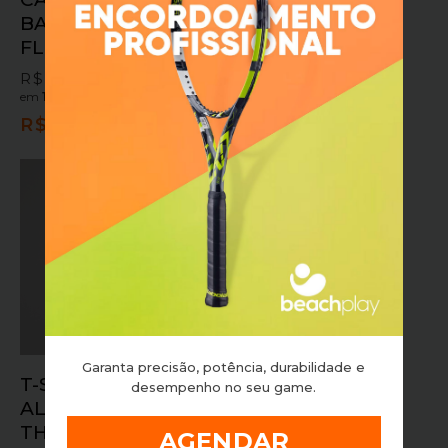
BASIC VERDE
LISO BRANCO
FLORESTA
OPTICO
R$
134,90
R$
179,90
em
10x sem juros
ou
em
10x sem juros
ou
R$
121,41
no pix
R$
161,91
no pix
Garanta precisão, potência, durabilidade e
T-SHIRT CROPPED
desempenho no seu game.
ALTO GIRO
THASSIA NAVES
AGENDAR