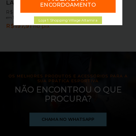
LARANJA/AZUL
ENCORDOAMENTO
R$
219,90
em
10x sem juros
ou
Loja 1: Shopping Village Altamira
R$
197,91
no pix
OS MELHORES PRODUTOS E ACESSÓRIOS PARA A
SUA PRÁTICA ESPORTIVA
NÃO ENCONTROU O QUE
PROCURA?
CHAMA NO WHATSAPP