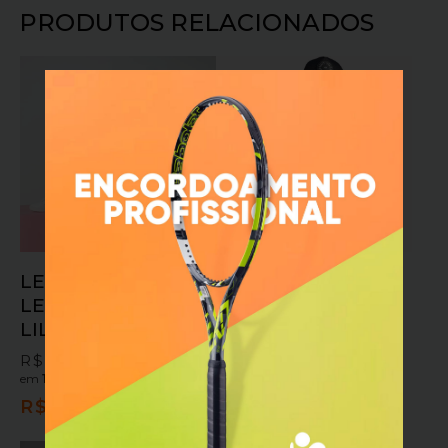
PRODUTOS RELACIONADOS
OFERTA!
LEGGING JUV. FILA
CORTA VENTO
LETTER FUN II
BENNU JERI
LILAS PASTEL
BRANCO
R$
129,90
R$
322,90
R$
209,90
em
10x sem juros
ou
em
10x sem juros
ou
R$
116,91
no pix
R$
188,91
no pix