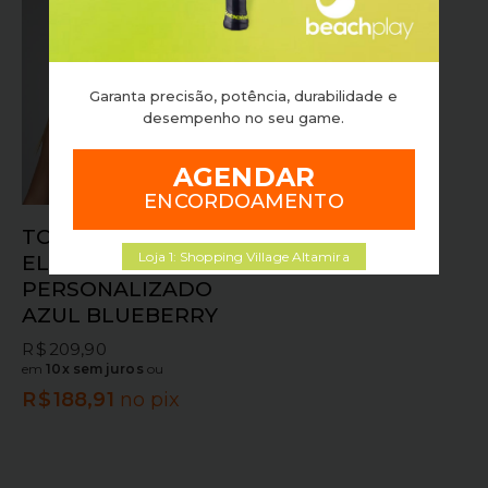
Garanta precisão, potência, durabilidade e
desempenho no seu game.
AGENDAR
ENCORDOAMENTO
TOP ALTO GIRO
Loja 1: Shopping Village Altamira
ELASTICO
PERSONALIZADO
AZUL BLUEBERRY
R$
209,90
em
10x sem juros
ou
R$
188,91
no pix