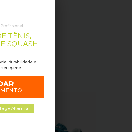
rofissional
E TÊNIS,
E SQUASH
cia, durabilidade e
 seu game.
DAR
AMENTO
OFERTA!
llage Altamira