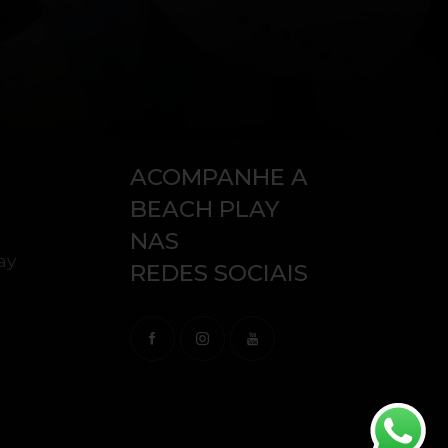
ACOMPANHE A
BEACH PLAY
NAS
ay
REDES SOCIAIS