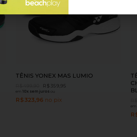
TÊNIS YONEX MAS LUMIO
T
C
R$
499,90
R$
359,95
B
em
10x sem juros
ou
R$
323,96
no pix
R
e
R