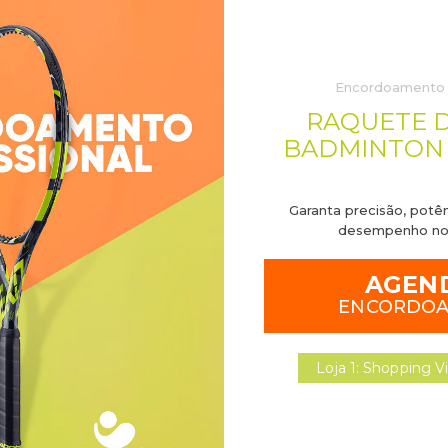
olado que não marca o solo;
5g (tamanho 39);
Encordoamento P
onvencional, logo e escrita Asics na lingueta;
RAQUETE D
eito de fabricação;
BADMINTON 
Garanta precisão, potên
ELACIONADOS
desempenho no
AGEN
ENCORDO
OFERTA!
Loja 1: Shopping Vi