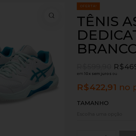
OFERTA!
TÊNIS A
DEDICAT
BRANCO
R$
599,90
R$
46
em
10x sem juros
ou
R$
422,91
no 
TAMANHO