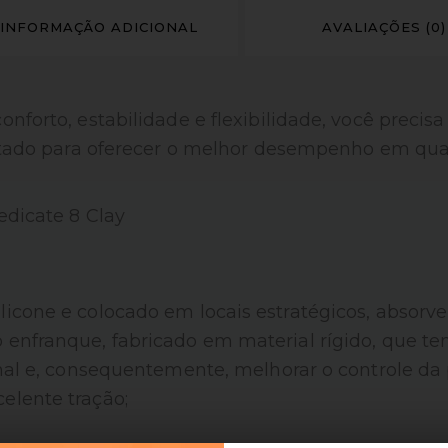
INFORMAÇÃO ADICIONAL
AVALIAÇÕES (0)
nforto, estabilidade e flexibilidade, você precis
jetado para oferecer o melhor desempenho em quadr
edicate 8 Clay
icone e colocado em locais estratégicos, absorve
 enfranque, fabricado em material rígido, que te
ional e, consequentemente, melhorar o controle da
elente tração;