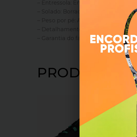
– Entressola: Em EVA;
– Solado: Borracha – NO MARKING: s
– Peso por pé: Aproximadamente 32
– Detalhamento: Ajuste em cadarço c
– Garantia do fabricante: Contra def
PRODUTOS R