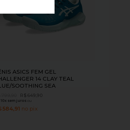
ÊNIS ASICS FEM GEL
HALLENGER 14 CLAY TEAL
LUE/SOOTHING SEA
$
799,90
R$
649,90
m
10x sem juros
ou
$
584,91
no pix