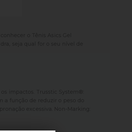
a conhecer o Tênis Asics Gel
a, seja qual for o seu nível de
 os impactos. Trusstic System®:
m a função de reduzir o peso do
 pronação excessiva. Non-Marking: