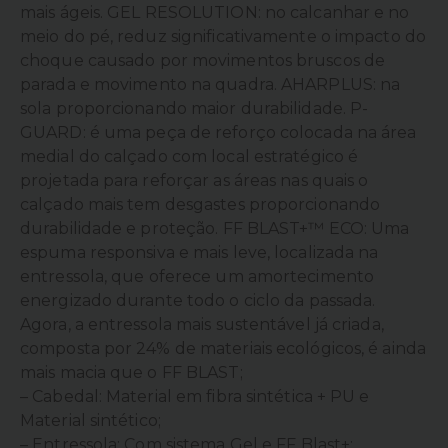
mais ágeis. GEL RESOLUTION: no calcanhar e no
meio do pé, reduz significativamente o impacto do
choque causado por movimentos bruscos de
parada e movimento na quadra. AHARPLUS: na
sola proporcionando maior durabilidade. P-
GUARD: é uma peça de reforço colocada na área
medial do calçado com local estratégico é
projetada para reforçar as áreas nas quais o
calçado mais tem desgastes proporcionando
durabilidade e proteção. FF BLAST+™ ECO: Uma
espuma responsiva e mais leve, localizada na
entressola, que oferece um amortecimento
energizado durante todo o ciclo da passada.
Agora, a entressola mais sustentável já criada,
composta por 24% de materiais ecológicos, é ainda
mais macia que o FF BLAST;
– Cabedal: Material em fibra sintética + PU e
Material sintético;
– Entressola: Com sistema Gel e FF Blast+;