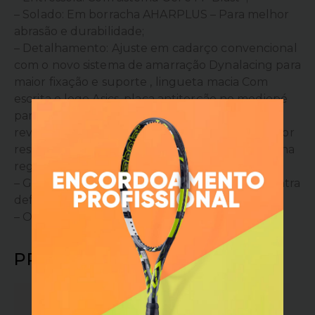
– Solado: Em borracha AHARPLUS – Para melhor
abrasão e durabilidade;
– Detalhamento: Ajuste em cadarço convencional
com o novo sistema de amarração Dynalacing para
maior fixação e suporte , lingueta macia Com
escrita e logo Asics, placa antitorção no mediopé
para maior estabilidade, logo Asics nas laterais,
revestido com material emborrachado para maior
resistência, biqueira reforçada e logo da marca na
região do calcanhar;
– Garantia do fabricante: 90 dias de garantia contra
defeitos de fabricação;
– Origem: Importado.
PRODUTOS RELACIONADOS
OFERTA!