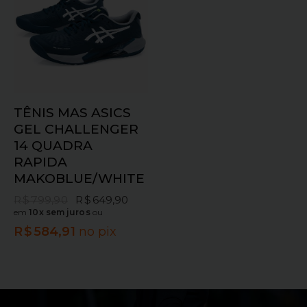
TÊNIS MAS ASICS
GEL CHALLENGER
14 QUADRA
RAPIDA
MAKOBLUE/WHITE
R$
799,90
R$
649,90
em
10x sem juros
ou
R$
584,91
no pix