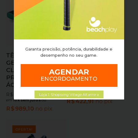
Garanta precisão, potência, durabilidade e
TÊNIS ASICS MAS
TÊNIS ASICS GEL
desempenho no seu game.
GEL RESOLUTION X
DEDICATE 8 CLAY
CLAY
BRANCO COM
AGENDAR
PRETO/VERDE
AZUL
ENCORDOAMENTO
ÁGUA
R$
599,90
R$
469,90
em
10x sem juros
ou
R$
1.099,00
Loja 1: Shopping Village Altamira
em
10x sem juros
ou
R$
422,91
no pix
R$
989,10
no pix
OFERTA!