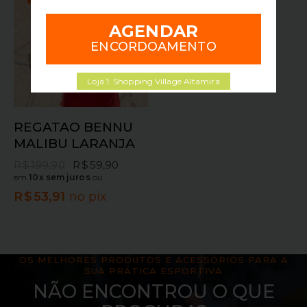
AGENDAR
ENCORDOAMENTO
Loja 1: Shopping Village Altamira
REGATAO BENNU
MALIBU LARANJA
R$
199,90
R$
59,90
em
10x sem juros
ou
R$
53,91
no pix
OS MELHORES PRODUTOS E ACESSÓRIOS PARA A
SUA PRÁTICA ESPORTIVA
NÃO ENCONTROU O QUE