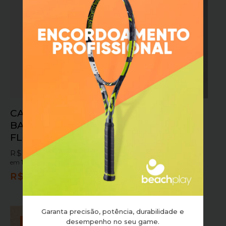
OFERTA!
CAMISETA FILA
SHORTS ALTO
BASIC VERDE
GIRO TULE
FLORESTA
LARETAL AZUL
LUMINOSO
R$
134,90
em
10x sem juros
ou
R$
199,90
R$
149,90
em
10x sem juros
ou
R$
121,41
no pix
R$
134,91
no pix
Garanta precisão, potência, durabilidade e
desempenho no seu game.
OFERTA!