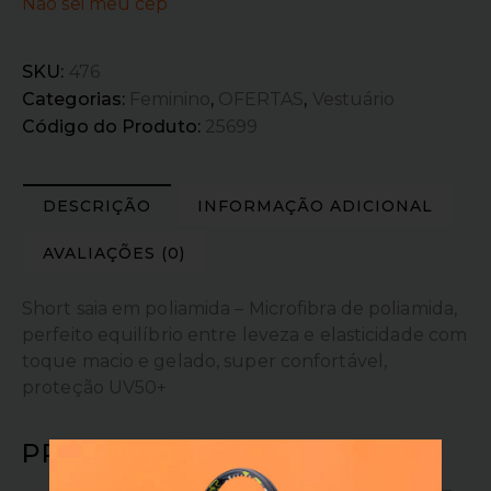
Não sei meu cep
SKU:
476
Categorias:
Feminino
,
OFERTAS
,
Vestuário
Código do Produto:
25699
DESCRIÇÃO
INFORMAÇÃO ADICIONAL
AVALIAÇÕES (0)
Short saia em poliamida – Microfibra de poliamida,
perfeito equilíbrio entre leveza e elasticidade com
toque macio e gelado, super confortável,
proteção UV50+
PRODUTOS RELACIONADOS